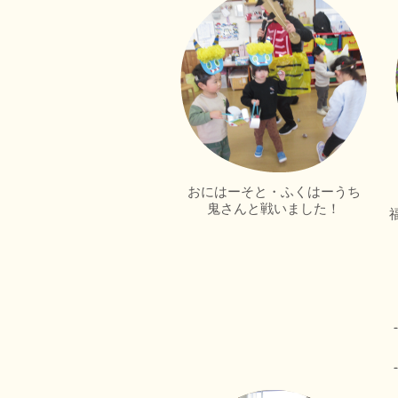
おにはーそと・ふくはーうち
鬼さんと戦いました！