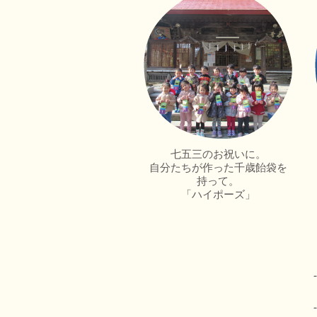
七五三のお祝いに。
自分たちが作った千歳飴袋を
持って。
「ハイポーズ」